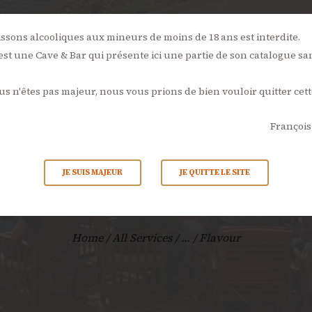
NOS
ÉVÉNEMENTS
L’AMBONPOINT
LA CAVE
LA CARTE
issons alcooliques aux mineurs de moins de 18 ans est interdite.
st une Cave & Bar qui présente ici une partie de son catalogue sa
ACTUALITÉS
ous n'êtes pas majeur, nous vous prions de bien vouloir quitter cett
CONTACTS
François
Flavour
JE SUIS MAJEUR
JE QUITTE LE SITE
Home
All Services
...
Flavour