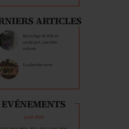
RNIERS ARTICLES
Recyclage de BiB en
cache-pot, une idée
colorée
La planche corse
EVÉNEMENTS
août 2026
LUN
MAR
MER
JEU
VEN
SAM
DIM