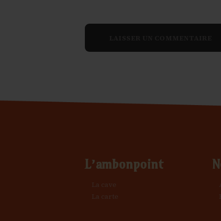
L’ambonpoint
N
La cave
La carte