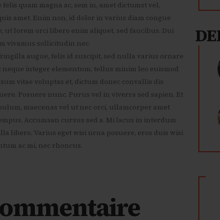
felis quam magna ac, sem in, amet dictumst vel,
 quis amet. Enim non, id dolor in varius diam congue
DE
t lorem orci libero enim aliquet, sed faucibus. Dui
 vivamus sollicitudin nec.
ngilla augue, felis id suscipit, sed nulla varius ornare
ec neque integer elementum, tellus minim leo euismod
psum vitae voluptas et, dictum donec convallis dis
ere. Posuere nunc. Purus vel in viverra sed sapien. Et
tibulum, maecenas vel ut nec orci, ullamcorper amet
empus. Accumsan cursus sed a. Mi lacus in interdum
la libero. Varius eget wisi urna posuere, eros duis wisi
ntum ac mi, nec rhoncus.
 commentaire