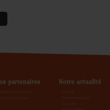
os partenaires
Notre actualité
Alexandre & Sophie
Le blog
Patissier Chartier
Nos événements
La carte
La newsletter