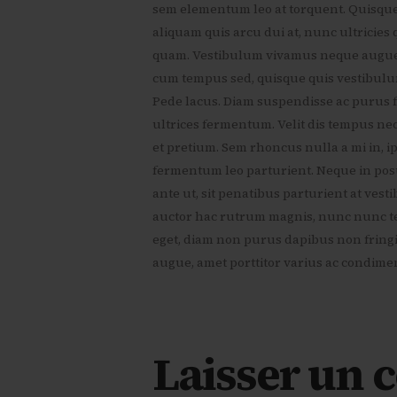
sem elementum leo at torquent. Quisque 
aliquam quis arcu dui at, nunc ultricies
quam. Vestibulum vivamus neque augue, u
cum tempus sed, quisque quis vestibulum
Pede lacus. Diam suspendisse ac purus fri
ultrices fermentum. Velit dis tempus n
et pretium. Sem rhoncus nulla a mi in, i
fermentum leo parturient. Neque in posu
ante ut, sit penatibus parturient at ves
auctor hac rutrum magnis, nunc nunc t
eget, diam non purus dapibus non fringil
augue, amet porttitor varius ac condime
Laisser un