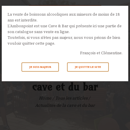
La vente de boissons alcooliques aux mineurs de moins de 18
ans est interdite.
L'Ambonpoint est une Cave & Bar qui présente ici une partie de
son catalogue sans vente en ligne.
L’AMBONPOINT
Toutefois, si vous n'êtes pas majeur, nous vous prions de bien
vouloir quitter cette page.
LA CAVE
François et Clémentine.
LA CARTE
NOS ÉVÉNEMENTS
JE SUIS MAJEUR
JE QUITTE LE SITE
Actualités de la
ACTUALITÉS
CONTACTS
cave et du bar
Home
Tous les articles
Actualités de la cave et du bar