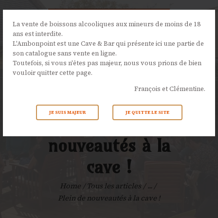
La vente de boissons alcooliques aux mineurs de moins de 18
ans est interdite.
L'Ambonpoint est une Cave & Bar qui présente ici une partie de
son catalogue sans vente en ligne.
L’AMBONPOINT
Toutefois, si vous n'êtes pas majeur, nous vous prions de bien
vouloir quitter cette page.
LA CAVE
François et Clémentine.
LA CARTE
NOS ÉVÉNEMENTS
JE SUIS MAJEUR
JE QUITTE LE SITE
Plein de
ACTUALITÉS
CONTACTS
nouveautés à la
cave !
Home
Tous les articles
...
Plein de nouveautés à la cave !