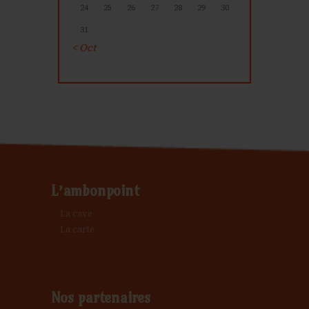
24
25
26
27
28
29
30
31
« Oct
L’ambonpoint
La cave
La carte
Nos partenaires