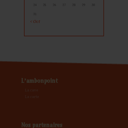
24
25
26
27
28
29
30
31
« Oct
L’ambonpoint
La cave
La carte
Nos partenaires