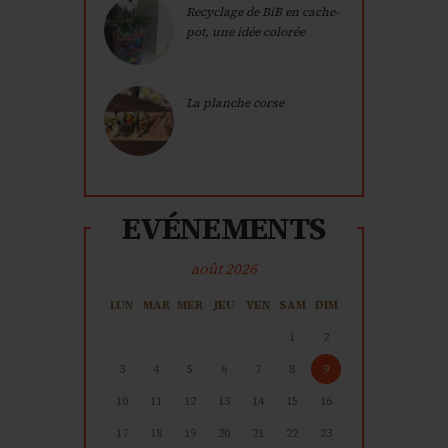
Recyclage de BiB en cache-
pot, une idée colorée
La planche corse
EVÉNEMENTS
août 2026
LUN
MAR
MER
JEU
VEN
SAM
DIM
1
2
3
4
5
6
7
8
9
10
11
12
13
14
15
16
17
18
19
20
21
22
23