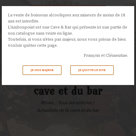
La vente de boissons alcooliques aux mineurs de moins de 18
ans est interdite.
L'Ambonpoint est une Cave & Bar qui présente ici une partie de
son catalogue sans vente en ligne.
L’AMBONPOINT
Toutefois, si vous n'êtes pas majeur, nous vous prions de bien
vouloir quitter cette page.
LA CAVE
François et Clémentine.
LA CARTE
NOS ÉVÉNEMENTS
JE SUIS MAJEUR
JE QUITTE LE SITE
Actualités de la
ACTUALITÉS
CONTACTS
cave et du bar
Home
Tous les articles
Actualités de la cave et du bar