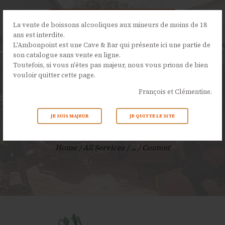
La vente de boissons alcooliques aux mineurs de moins de 18
ans est interdite.
L'Ambonpoint est une Cave & Bar qui présente ici une partie de
son catalogue sans vente en ligne.
L’AMBONPOINT
Toutefois, si vous n'êtes pas majeur, nous vous prions de bien
vouloir quitter cette page.
LA CAVE
François et Clémentine.
LA CARTE
NOS ÉVÉNEMENTS
JE SUIS MAJEUR
JE QUITTE LE SITE
Content
ACTUALITÉS
CONTACTS
Home
All Services
...
Content