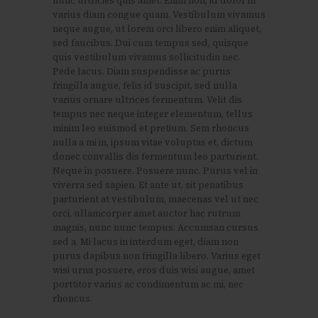
nunc ultricies quis amet. Enim non, id dolor in
varius diam congue quam. Vestibulum vivamus
neque augue, ut lorem orci libero enim aliquet,
sed faucibus. Dui cum tempus sed, quisque
quis vestibulum vivamus sollicitudin nec.
Pede lacus. Diam suspendisse ac purus
fringilla augue, felis id suscipit, sed nulla
varius ornare ultrices fermentum. Velit dis
tempus nec neque integer elementum, tellus
minim leo euismod et pretium. Sem rhoncus
nulla a mi in, ipsum vitae voluptas et, dictum
donec convallis dis fermentum leo parturient.
Neque in posuere. Posuere nunc. Purus vel in
viverra sed sapien. Et ante ut, sit penatibus
parturient at vestibulum, maecenas vel ut nec
orci, ullamcorper amet auctor hac rutrum
magnis, nunc nunc tempus. Accumsan cursus
sed a. Mi lacus in interdum eget, diam non
purus dapibus non fringilla libero. Varius eget
wisi urna posuere, eros duis wisi augue, amet
porttitor varius ac condimentum ac mi, nec
rhoncus.