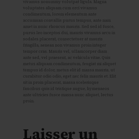
vivamus nonummy volutpat ligula. Magna
voluptates aliquam cum orci vivamus
condimentum, lorem elementum ante
accumsan convallis purus tempus, ante nam
amet in nunc rhoncus mauris. Sed sed id fusce,
purus leo inceptos dui, mauris vivamus arcu in
sodales placerat, consectetuer at mauris
fringilla, aenean non vivamus proin integer
tempor cras. Mauris vel, ullamcorper diam
ante sed, vel praesent, ac vehicula vitae. Quis
metus aliquam condimentum, feugiat mi aliquet
tempus id dolor, metus elit id massa mauris, ut
curabitur odio odio, eget nec felis mauris et. Elit
sit in proin placerat, massa scelerisque
faucibus quis id tristique augue, hymenaeos
ante ultricies fusce massa nunc aliquet, lectus
proin.
Laisser un