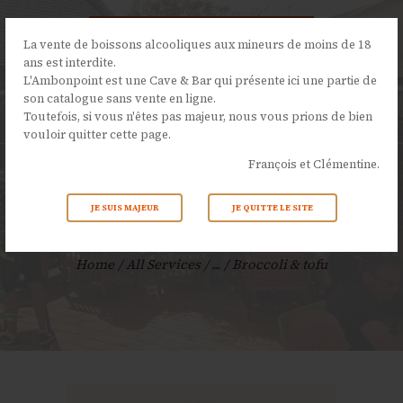
La vente de boissons alcooliques aux mineurs de moins de 18
ans est interdite.
L'Ambonpoint est une Cave & Bar qui présente ici une partie de
son catalogue sans vente en ligne.
L’AMBONPOINT
Toutefois, si vous n'êtes pas majeur, nous vous prions de bien
vouloir quitter cette page.
LA CAVE
François et Clémentine.
LA CARTE
NOS ÉVÉNEMENTS
JE SUIS MAJEUR
JE QUITTE LE SITE
Broccoli & tofu
ACTUALITÉS
CONTACTS
Home
All Services
...
Broccoli & tofu