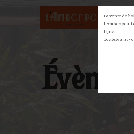
La vente de bo
L'Ambonpoint e
ligne.
Toutefois, si v
Évènem