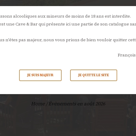
NOS
ÉVÉNEMENTS
L’AMBONPOINT
LA CAVE
LA CARTE
issons alcooliques aux mineurs de moins de 18 ans est interdite.
st une Cave & Bar qui présente ici une partie de son catalogue sa
ACTUALITÉS
ous n'êtes pas majeur, nous vous prions de bien vouloir quitter cett
CONTACTS
François
ents en ao
JE SUIS MAJEUR
JE QUITTE LE SITE
Home
Évènements en août 2026