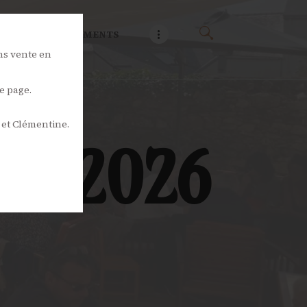
NOS ÉVÉNEMENTS
ns vente en
e page.
 et Clémentine.
ût 2026