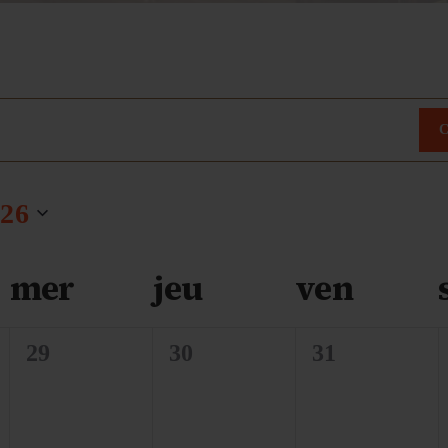
26
mer
jeu
ven
0
0
0
29
30
31
é
é
é
v
v
v