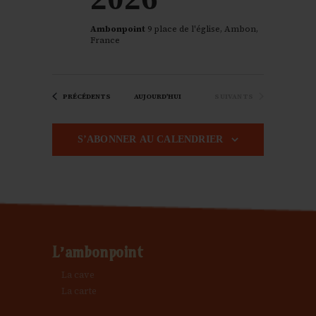
h
n
e
Ambonpoint
9 place de l'église, Ambon,
d
France
e
e
ÉVÈNEMENTS
ÉVÈNEMENTS
PRÉCÉDENTS
AUJOURD'HUI
SUIVANTS
t
v
S’ABONNER AU CALENDRIER
u
n
e
a
s
v
É
L’ambonpoint
i
La cave
v
La carte