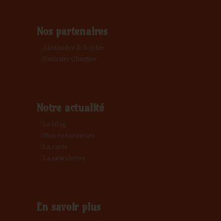
g
è
n
a
Nos partenaires
e
Alexandre & Sophie
t
Patissier Chartier
m
i
e
Notre actualité
o
n
Le blog
n
Nos événements
t
La carte
La newsletter
d
e
En savoir plus