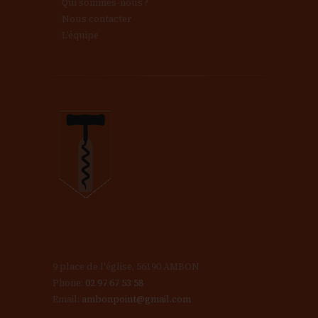
v
Qui sommes-nous ?
Nous contacter
L’équipe
u
e
s
É
v
è
9 place de l'église, 56190 AMBON
n
Phone:
02 97 67 53 58
Email:
ambonpoint@gmail.com