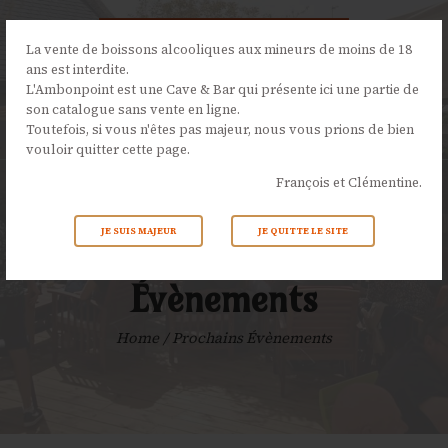
La vente de boissons alcooliques aux mineurs de moins de 18
ans est interdite.
L'Ambonpoint est une Cave & Bar qui présente ici une partie de
son catalogue sans vente en ligne.
L’AMBONPOINT
Toutefois, si vous n'êtes pas majeur, nous vous prions de bien
vouloir quitter cette page.
LA CAVE
François et Clémentine.
LA CARTE
NOS ÉVÉNEMENTS
JE SUIS MAJEUR
JE QUITTE LE SITE
Prochains
ACTUALITÉS
CONTACTS
Évènements
Home
Prochains Évènements