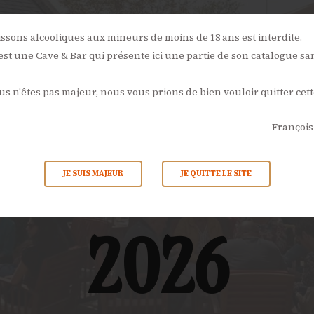
NOS
ÉVÉNEMENTS
L’AMBONPOINT
LA CAVE
LA CARTE
issons alcooliques aux mineurs de moins de 18 ans est interdite.
st une Cave & Bar qui présente ici une partie de son catalogue sa
ACTUALITÉS
ous n'êtes pas majeur, nous vous prions de bien vouloir quitter cett
CONTACTS
François
ements le 7
JE SUIS MAJEUR
JE QUITTE LE SITE
2026