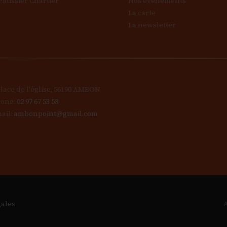
Patissier Chartier
Nos événements
La carte
La newsletter
place de l'église, 56190 AMBON
one:
02 97 67 53 58
ail:
ambonpoint@gmail.com
gales