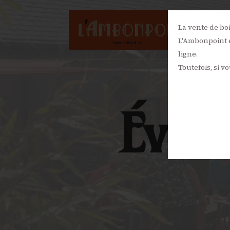
La vente de bo
L'Ambonpoint e
ligne.
Toutefois, si v
Évèn