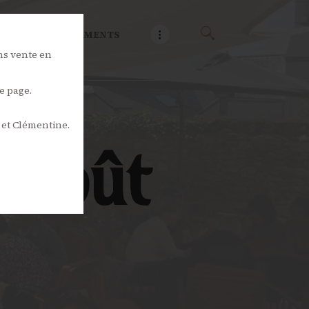
NOS ÉVÉNEMENTS
ns vente en
e page.
 et Clémentine.
 août