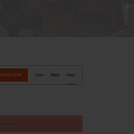
N
CHERCHER
Liste
Mois
Jour
a
v
i
suivants
.
g