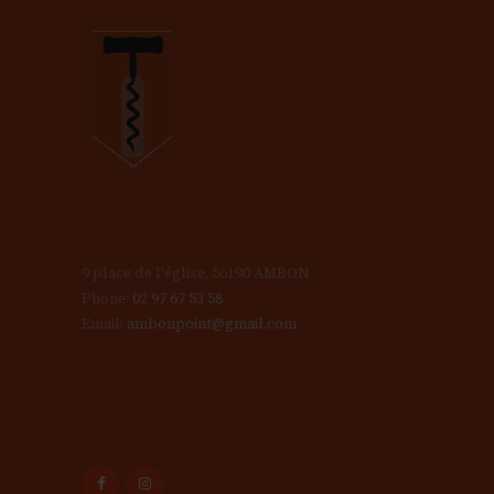
v
u
e
s
É
9 place de l'église, 56190 AMBON
Phone:
02 97 67 53 58
v
Email:
ambonpoint@gmail.com
è
n