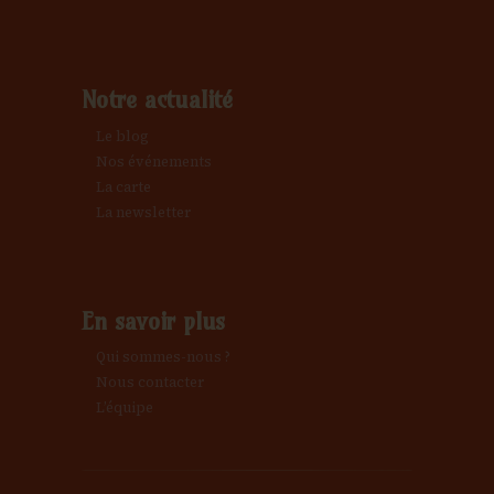
g
è
n
a
Notre actualité
e
t
Le blog
m
Nos événements
i
La carte
e
La newsletter
o
n
n
t
En savoir plus
Qui sommes-nous ?
d
Nous contacter
L’équipe
e