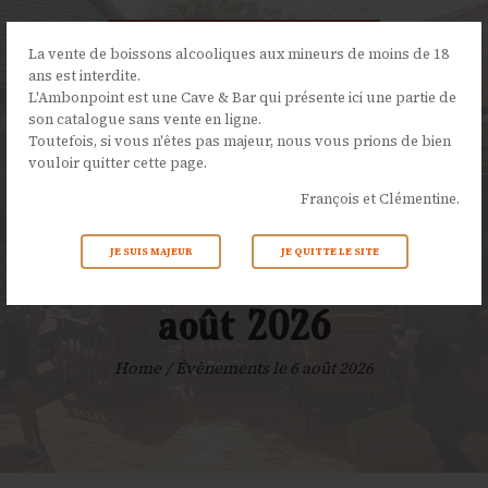
La vente de boissons alcooliques aux mineurs de moins de 18
ans est interdite.
L'Ambonpoint est une Cave & Bar qui présente ici une partie de
son catalogue sans vente en ligne.
L’AMBONPOINT
Toutefois, si vous n'êtes pas majeur, nous vous prions de bien
vouloir quitter cette page.
LA CAVE
François et Clémentine.
LA CARTE
NOS ÉVÉNEMENTS
JE SUIS MAJEUR
JE QUITTE LE SITE
Évènements le 6
ACTUALITÉS
CONTACTS
août 2026
Home
Évènements le 6 août 2026