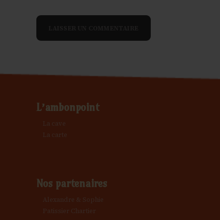
L’ambonpoint
La cave
La carte
Nos partenaires
Alexandre & Sophie
Patissier Chartier