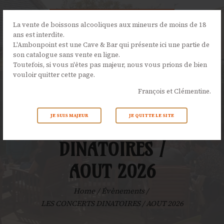
La vente de boissons alcooliques aux mineurs de moins de 18
ans est interdite.
L'Ambonpoint est une Cave & Bar qui présente ici une partie de
son catalogue sans vente en ligne.
L’AMBONPOINT
Toutefois, si vous n'êtes pas majeur, nous vous prions de bien
vouloir quitter cette page.
LA CAVE
François et Clémentine.
LA CARTE
NOS ÉVÉNEMENTS
JE SUIS MAJEUR
JE QUITTE LE SITE
LES CONCERTS
ACTUALITÉS
CONTACTS
DINATOIRES /
AOUT 2026
Home
Évènements
LES CONCERTS DINATOIRES / AOUT 2026