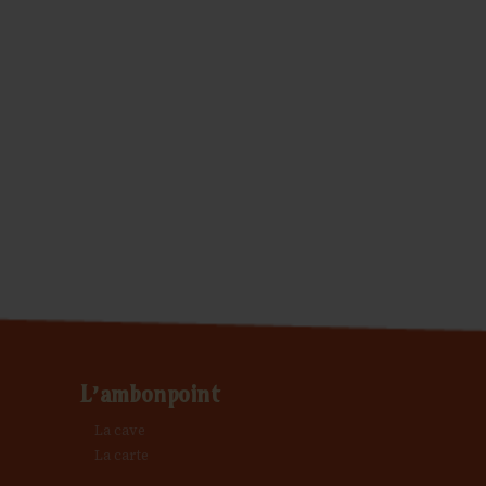
L’ambonpoint
La cave
La carte