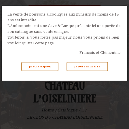
La vente de boissons alcooliques aux mineurs de moins de 18
ans est interdite.
L'Ambonpoint est une Cave & Bar qui présente ici une partie de
son catalogue sans vente en ligne.
L’AMBONPOINT
Toutefois, si vous n'êtes pas majeur, nous vous prions de bien
vouloir quitter cette page.
LA CAVE
François et Clémentine.
LA CARTE
NOS ÉVÉNEMENTS
JE SUIS MAJEUR
JE QUITTE LE SITE
LE CLOS DU
ACTUALITÉS
CONTACTS
CHATEAU
L’OISELINIERE
Home
Catalogue
...
LE CLOS DU CHATEAU L’OISELINIERE