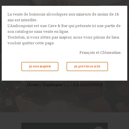
La vente de boissons alcooliques aux mineurs de moins de 18
ans est interdite.
L'Ambonpoint est une Cave & Bar qui présente ici une partie de
son catalogue sans vente en ligne.
L’AMBONPOINT
Toutefois, si vous n'êtes pas majeur, nous vous prions de bien
vouloir quitter cette page.
LA CAVE
François et Clémentine.
LA CARTE
NOS ÉVÉNEMENTS
JE SUIS MAJEUR
JE QUITTE LE SITE
LA GOUJONNE
ACTUALITÉS
CONTACTS
Home
Catalogue
...
LA GOUJONNE