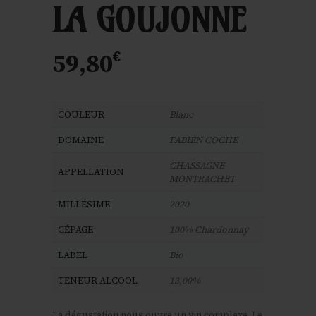
LA GOUJONNE
€
59,80
COULEUR
Blanc
DOMAINE
FABIEN COCHE
CHASSAGNE
APPELLATION
MONTRACHET
MILLÉSIME
2020
CÉPAGE
100% Chardonnay
LABEL
Bio
TENEUR ALCOOL
13,00%
La dégustation nous ouvre un vin complexe. Le