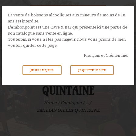
La vente de boissons alcooliques aux mineurs de moins de 18
ans est interdite.
L'Ambonpoint est une Cave & Bar qui présente ici une partie de
son catalogue sans vente en ligne.
L’AMBONPOINT
Toutefois, si vous n'êtes pas majeur, nous vous prions de bien
vouloir quitter cette page.
LA CAVE
François et Clémentine.
LA CARTE
NOS ÉVÉNEMENTS
JE SUIS MAJEUR
JE QUITTE LE SITE
EMILIAN GILLET
ACTUALITÉS
CONTACTS
QUINTAINE
Home
Catalogue
...
EMILIAN GILLET QUINTAINE