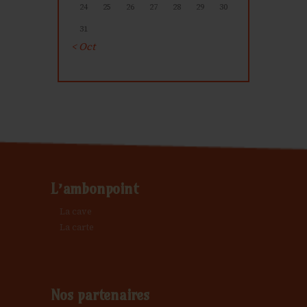
24
25
26
27
28
29
30
31
« Oct
L’ambonpoint
La cave
La carte
Nos partenaires