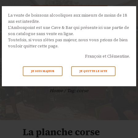
La vente de boissons alcooliques aux mineurs de moins de 18
ans est interdite.
L'Ambonpoint est une Cave & Bar qui présente ici une partie de
son catalogue sans vente en ligne.
L’AMBONPOINT
Toutefois, si vous n'êtes pas majeur, nous vous prions de bien
vouloir quitter cette page.
LA CAVE
François et Clémentine.
LA CARTE
NOS ÉVÉNEMENTS
JE SUIS MAJEUR
JE QUITTE LE SITE
Tag: corse
ACTUALITÉS
CONTACTS
Home
Tag: corse
La planche corse