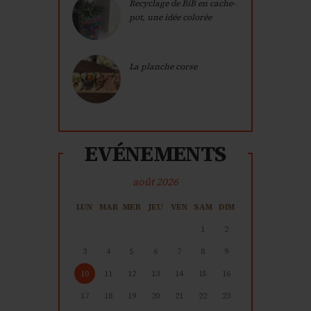
Recyclage de BiB en cache-
pot, une idée colorée
La planche corse
EVÉNEMENTS
août 2026
LUN
MAR
MER
JEU
VEN
SAM
DIM
1
2
3
4
5
6
7
8
9
10
11
12
13
14
15
16
17
18
19
20
21
22
23