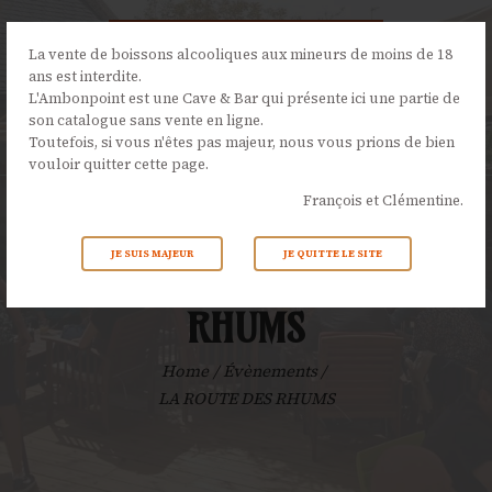
La vente de boissons alcooliques aux mineurs de moins de 18
ans est interdite.
L'Ambonpoint est une Cave & Bar qui présente ici une partie de
son catalogue sans vente en ligne.
L’AMBONPOINT
Toutefois, si vous n'êtes pas majeur, nous vous prions de bien
vouloir quitter cette page.
LA CAVE
François et Clémentine.
LA CARTE
NOS ÉVÉNEMENTS
JE SUIS MAJEUR
JE QUITTE LE SITE
LA ROUTE DES
ACTUALITÉS
CONTACTS
RHUMS
Home
Évènements
LA ROUTE DES RHUMS