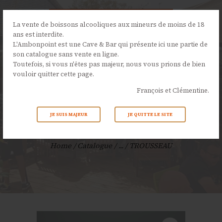
La vente de boissons alcooliques aux mineurs de moins de 18
ans est interdite.
L'Ambonpoint est une Cave & Bar qui présente ici une partie de
son catalogue sans vente en ligne.
L’AMBONPOINT
Toutefois, si vous n'êtes pas majeur, nous vous prions de bien
vouloir quitter cette page.
LA CAVE
François et Clémentine.
LA CARTE
NOS ÉVÉNEMENTS
JE SUIS MAJEUR
JE QUITTE LE SITE
TROUSSEAU
ACTUALITÉS
CONTACTS
Home
Catalogue
...
TROUSSEAU