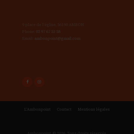
9 place de l'église, 56190 AMBON
Phone:
02 97 67 53 58
Email:
ambonpoint@gmail.com
L'Ambonpoint
Contact
Mentions légales
Ambonpoint © 2026. Tous droits réservés.