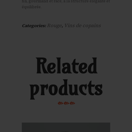
fin, gourmand et racé, à la structure élégante et
équilibrée.
Rouge
Vins de copains
Categories:
,
Related
products