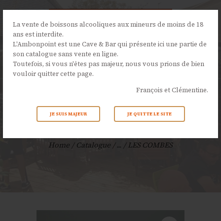
La vente de boissons alcooliques aux mineurs de moins de 18
ans est interdite.
L'Ambonpoint est une Cave & Bar qui présente ici une partie de
son catalogue sans vente en ligne.
L’AMBONPOINT
Toutefois, si vous n'êtes pas majeur, nous vous prions de bien
vouloir quitter cette page.
LA CAVE
François et Clémentine.
LA CARTE
NOS ÉVÉNEMENTS
JE SUIS MAJEUR
JE QUITTE LE SITE
LES COMBES
ACTUALITÉS
CONTACTS
Home
Catalogue
...
LES COMBES