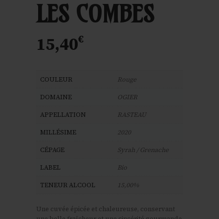
LES COMBES
€
15,40
COULEUR
Rouge
DOMAINE
OGIER
APPELLATION
RASTEAU
MILLÉSIME
2020
CÉPAGE
Syrah / Grenache
LABEL
Bio
TENEUR ALCOOL
15,00%
Une cuvée épicée et chaleureuse, conservant
une belle fraîcheur et une sincérité gourmande