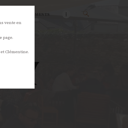
NOS ÉVÉNEMENTS
ns vente en
e page.
 et Clémentine.
JOY