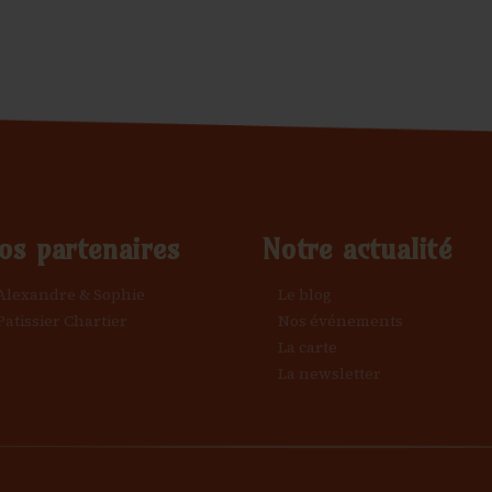
os partenaires
Notre actualité
Alexandre & Sophie
Le blog
Patissier Chartier
Nos événements
La carte
La newsletter