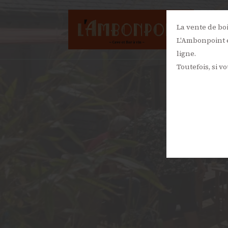
La vente de bo
L'Ambonpoint e
ligne.
Toutefois, si v
IN