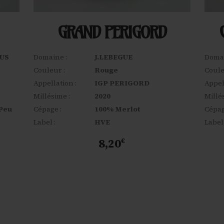
GRAND PERIGORD
US
Domaine :
J.LEBEGUE
Domai
Couleur :
Rouge
Coule
Appellation :
IGP PERIGORD
Appel
Millésime :
2020
Millé
 Peu
Cépage :
100% Merlot
Cépag
Label :
HVE
Label 
8,20
€