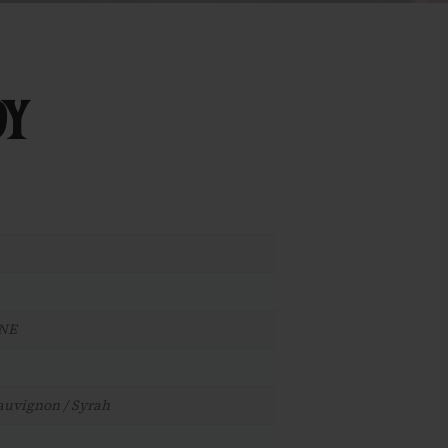
OY
NE
Sauvignon / Syrah