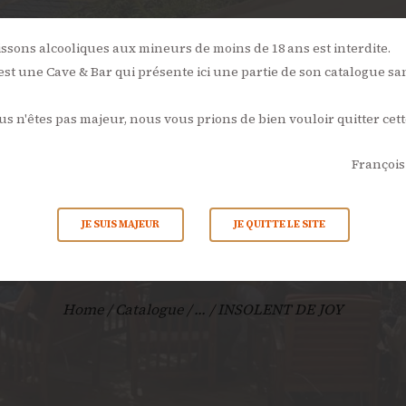
NOS
ÉVÉNEMENTS
L’AMBONPOINT
LA CAVE
LA CARTE
issons alcooliques aux mineurs de moins de 18 ans est interdite.
st une Cave & Bar qui présente ici une partie de son catalogue sa
ACTUALITÉS
ous n'êtes pas majeur, nous vous prions de bien vouloir quitter cett
CONTACTS
François
SOLENT DE 
JE SUIS MAJEUR
JE QUITTE LE SITE
Home
Catalogue
...
INSOLENT DE JOY