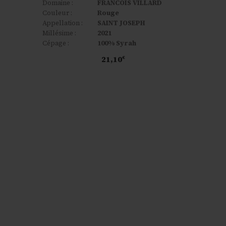
Domaine :
FRANCOIS VILLARD
Couleur :
Rouge
Appellation :
SAINT JOSEPH
Millésime :
2021
Cépage :
100% Syrah
21,10
€