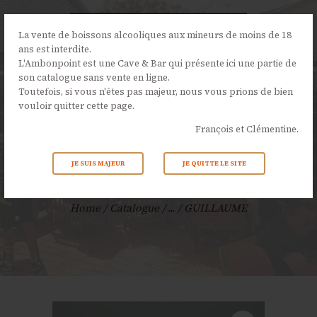
La vente de boissons alcooliques aux mineurs de moins de 18
ans est interdite.
L'Ambonpoint est une Cave & Bar qui présente ici une partie de
son catalogue sans vente en ligne.
L’AMBONPOINT
Toutefois, si vous n'êtes pas majeur, nous vous prions de bien
vouloir quitter cette page.
LA CAVE
François et Clémentine.
LA CARTE
NOS ÉVÉNEMENTS
JE SUIS MAJEUR
JE QUITTE LE SITE
GUILLAUME
ACTUALITÉS
CONTACTS
Home
Catalogue
...
GUILLAUME