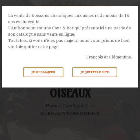
La vente de boissons alcooliques aux mineurs de moins de 18
ans est interdite.
L'Ambonpoint est une Cave & Bar qui présente ici une partie de
son catalogue sans vente en ligne.
L’AMBONPOINT
Toutefois, si vous n'êtes pas majeur, nous vous prions de bien
vouloir quitter cette page.
LA CAVE
François et Clémentine.
LA CARTE
NOS ÉVÉNEMENTS
JE SUIS MAJEUR
JE QUITTE LE SITE
CUEILLETTE DES
ACTUALITÉS
CONTACTS
OISEAUX
Home
Catalogue
...
CUEILLETTE DES OISEAUX