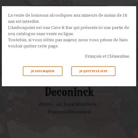
La vente de boissons alcooliques aux mineurs de moins de 18
ans est interdite.
L'Ambonpoint est une Cave & Bar qui présente ici une partie de
son catalogue sans vente en ligne.
L’AMBONPOINT
Toutefois, si vous n'êtes pas majeur, nous vous prions de bien
vouloir quitter cette page.
LA CAVE
François et Clémentine.
LA CARTE
NOS ÉVÉNEMENTS
JE SUIS MAJEUR
JE QUITTE LE SITE
François
ACTUALITÉS
CONTACTS
Deconinck
Home
All Team Members
François Deconinck